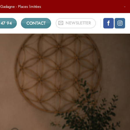
adagne - Places limitées
-
NEWSLETTER
 47 94
CONTACT