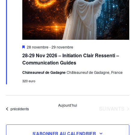
Mis
28 novembre
-
29 novembre
en
28-29 Nov 2026 – Initiation Clair Ressenti –
avant
Communication Guides
Châteauneuf de Gadagne
Châteauneuf de Gadagne, France
320 euro
Aujourd’hui
ÉVÈNEMENTS
SUIVANTS
Évènements
précédents
S’ABONNER AU CALENDRIER