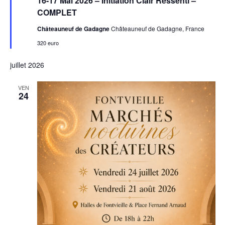
16-17 Mai 2026 – Initiation Clair Ressenti –
avant
COMPLET
Châteauneuf de Gadagne
Châteauneuf de Gadagne, France
320 euro
juillet 2026
VEN
24