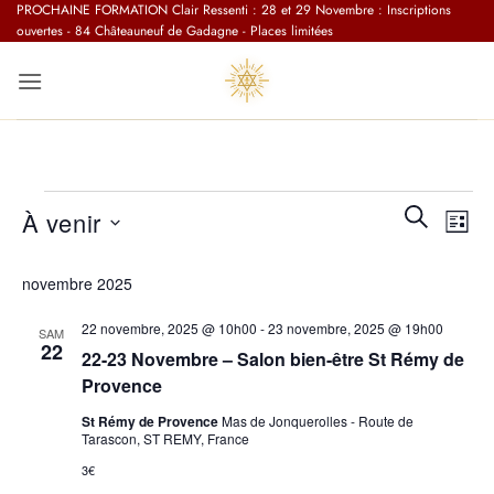
Passer
PROCHAINE FORMATION Clair Ressenti : 28 et 29 Novembre : Inscriptions
ouvertes - 84 Châteauneuf de Gadagne - Places limitées
au
contenu
Évènements
Recherc
Navi
RECHERC
À venir
LISTE
et
de
navigati
Sélectionnez
vue
novembre 2025
de
une
Évè
vues
date.
22 novembre, 2025 @ 10h00
-
23 novembre, 2025 @ 19h00
SAM
Évèneme
22
22-23 Novembre – Salon bien-être St Rémy de
Provence
St Rémy de Provence
Mas de Jonquerolles - Route de
Tarascon, ST REMY, France
3€