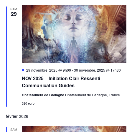
SAM
29
Mis
29 novembre, 2025 @ 9h00
-
30 novembre, 2025 @ 17h30
en
NOV 2025 – Initiation Clair Ressenti –
avant
Communication Guides
Châteauneuf de Gadagne
Châteauneuf de Gadagne, France
320 euro
février 2026
SAM