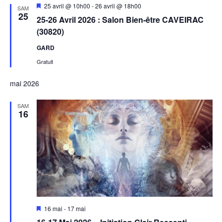
Mis
25 avril @ 10h00
-
26 avril @ 18h00
SAM
en
25
25-26 Avril 2026 : Salon Bien-être CAVEIRAC
avant
(30820)
GARD
Gratuit
mai 2026
SAM
16
Mis
16 mai
-
17 mai
en