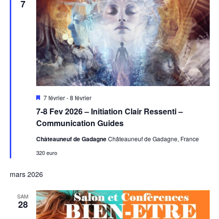
7
Mis
7 février
-
8 février
en
7-8 Fev 2026 – Initiation Clair Ressenti –
avant
Communication Guides
Châteauneuf de Gadagne
Châteauneuf de Gadagne, France
320 euro
mars 2026
SAM
28