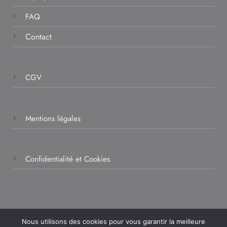
FAQ
Contact
CGV
Mentions légales
Confidentialité et Cookies
© 2026 - Armelle Gibaudan – Éveil d’Essences - 13150
Nous utilisons des cookies pour vous garantir la meilleure