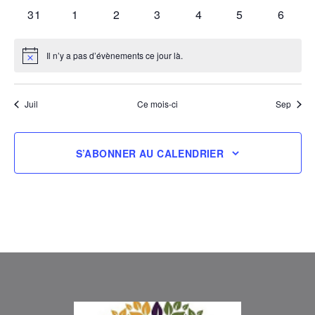
évènements
évènements
évènements
évènements
évènements
évènements
évènem
0
0
0
0
0
0
0
31
1
2
3
4
5
6
évènements
évènements
évènements
évènements
évènements
évènements
évène
Il n’y a pas d’évènements ce jour là.
Notice
Juil
Ce mois-ci
Sep
S’ABONNER AU CALENDRIER